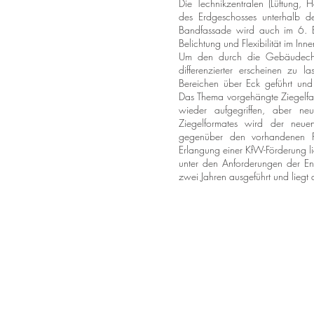
Die Technikzentralen (Lüftung, 
des Erdgeschosses unterhalb de
Bandfassade wird auch im 6. Ba
Belichtung und Flexibilität im Inn
Um den durch die Gebäudechar
differenzierter erscheinen zu 
Bereichen über Eck geführt und
Das Thema vorgehängte Ziegelf
wieder aufgegriffen, aber neu
Ziegelformates wird der neue
gegenüber den vorhandenen P
Erlangung einer KfW-Förderung l
unter den Anforderungen der 
zwei Jahren ausgeführt und liegt 