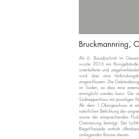
Bruckmannring, 
Als 6. Bauabschnitt im Gesam
wurde 2016 ein Bürogebäude err
unterkellerte und ziegelverkleid
wird über eine Verbindung
angeschlossen. Die Gebäudezugä
im Süden, so dass eine extern
ermöglicht werden kann. Die ve
Südtreppenhaus mit jeweiligen Pe
Ab dem 1.Obergeschoss ist ein
natürlichen Belichtung der ang
sowie der entsprechenden Flurb
Orientierung beiträgt. Der Licht
Riegel-Fassade enthält öffenba
umliegenden Räume dienen.